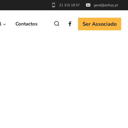
21 315 18 57
geral@asficpj.pt
Ser Associado
l
Contactos