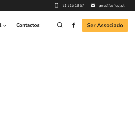
21 315 18 57
geral@asficpj.pt
Ser Associado
l
Contactos