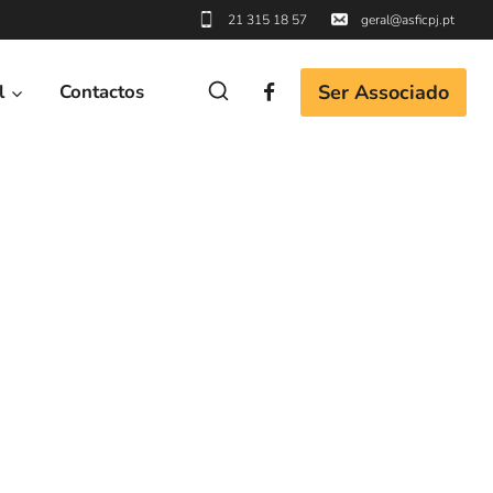
21 315 18 57
geral@asficpj.pt
Ser Associado
l
Contactos