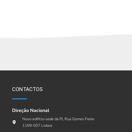
CONTACTOS
Direção Nacional
Novo edifício-sede da PJ, Rua Gomes Freire
1169-007 Lisboa