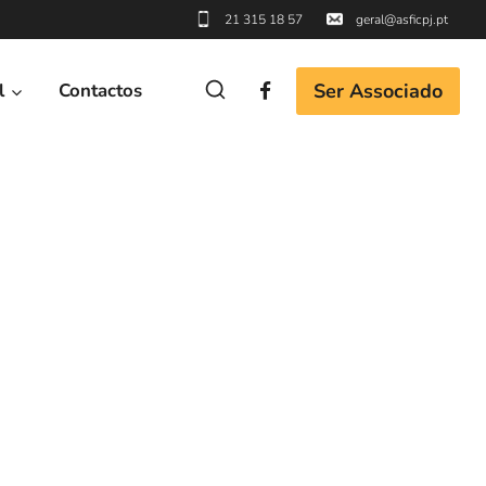
21 315 18 57
geral@asficpj.pt
Ser Associado
l
Contactos