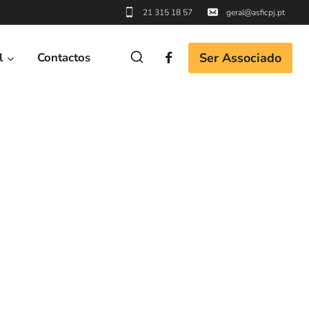
21 315 18 57
geral@asficpj.pt
Ser Associado
l
Contactos