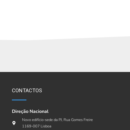
CONTACTOS
Direção Nacional
Novo edifício-sede da PJ, Rua Gomes Freire
1169-007 Lisboa