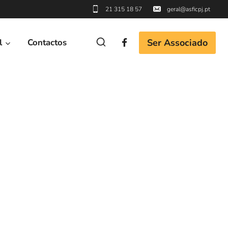
21 315 18 57
geral@asficpj.pt
Ser Associado
l
Contactos