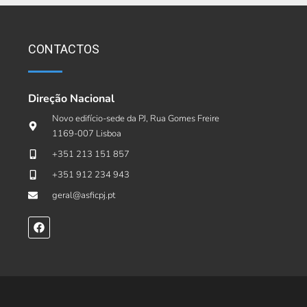
CONTACTOS
Direção Nacional
Novo edifício-sede da PJ, Rua Gomes Freire
1169-007 Lisboa
+351 213 151 857
+351 912 234 943
geral@asficpj.pt